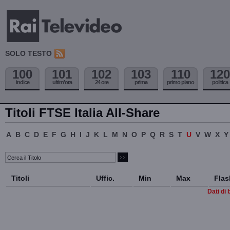
SOLO TESTO
100
101
102
103
110
120
indice
ultim'ora
24 ore
prima
primo piano
politica
Titoli FTSE Italia All-Share
A
B
C
D
E
F
G
H
I
J
K
L
M
N
O
P
Q
R
S
T
U
V
W
X
Y
Titoli
Uffic.
Min
Max
Flas
Dati di 