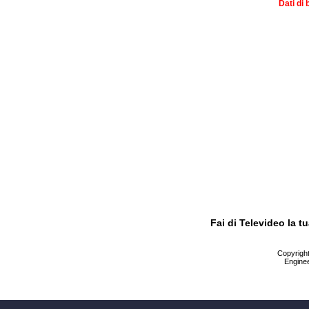
Dati di 
Fai di Televideo la 
Copyright 
Enginee