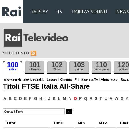
RAIPLAY
TV
RAIPLAY SOUND
NEW
SOLO TESTO
100
101
102
103
110
120
indice
ultim'ora
24 ore
prima
primo piano
politica
www.servizitelevideo.rai.it
Lavoro
Cinema
Prima serata Tv
Almanacco
Raga
Titoli FTSE Italia All-Share
A
B
C
D
E
F
G
H
I
J
K
L
M
N
O
P
Q
R
S
T
U
V
W
X
Y
Titoli
Uffic.
Min
Max
Flas