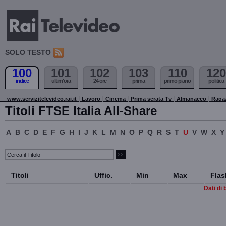
SOLO TESTO
100
101
102
103
110
120
indice
ultim'ora
24 ore
prima
primo piano
politica
www.servizitelevideo.rai.it
Lavoro
Cinema
Prima serata Tv
Almanacco
Raga
Titoli FTSE Italia All-Share
A
B
C
D
E
F
G
H
I
J
K
L
M
N
O
P
Q
R
S
T
U
V
W
X
Y
Titoli
Uffic.
Min
Max
Flas
Dati di 