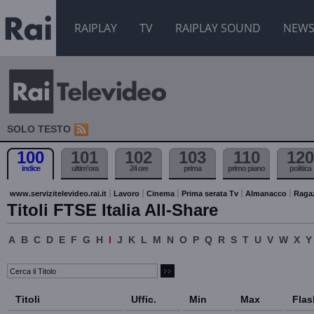
RAIPLAY
TV
RAIPLAY SOUND
NEW
SOLO TESTO
100
101
102
103
110
120
indice
ultim'ora
24 ore
prima
primo piano
politica
www.servizitelevideo.rai.it
Lavoro
Cinema
Prima serata Tv
Almanacco
Raga
Titoli FTSE Italia All-Share
A
B
C
D
E
F
G
H
I
J
K
L
M
N
O
P
Q
R
S
T
U
V
W
X
Y
Titoli
Uffic.
Min
Max
Flas