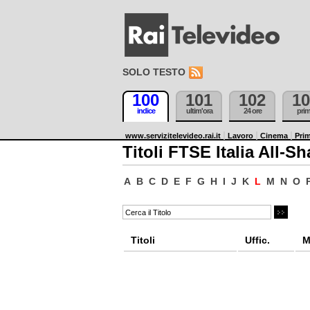
SOLO TESTO
100
101
102
10
indice
ultim'ora
24 ore
pri
www.servizitelevideo.rai.it
Lavoro
Cinema
Prim
Titoli FTSE Italia All-Sh
A
B
C
D
E
F
G
H
I
J
K
L
M
N
O
Titoli
Uffic.
M