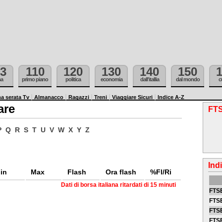
3
110
120
130
140
150
ma
primo piano
politica
economia
dall'itallia
dal mondo
c
a serata Tv
Almanacco
Ragazzi
Treni
Viaggiare Sicuri
Indice A-Z
are
FTS
P
Q
R
S
T
U
V
W
X
Y
Z
Ind
in
Max
Flash
Ora flash
%Fl/Ri
Dati di borsa italiana ritardati di 15 minuti
FTSE
FTSE
FTSE
FTS