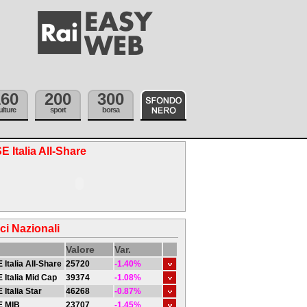
160
200
300
ulture
sport
borsa
E Italia All-Share
ici Nazionali
Valore
Var.
 Italia All-Share
25720
-1.40%
 Italia Mid Cap
39374
-1.08%
 Italia Star
46268
-0.87%
E MIB
23707
-1.45%