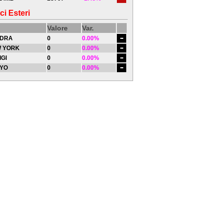
ci Esteri
Valore
Var.
DRA
0
0.00%
 YORK
0
0.00%
IGI
0
0.00%
YO
0
0.00%