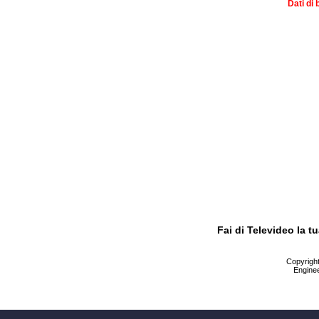
Dati di 
Fai di Televideo la 
Copyright 
Enginee