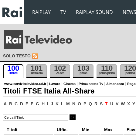
RAIPLAY
TV
RAIPLAY SOUND
NEW
SOLO TESTO
100
101
102
103
110
120
indice
ultim'ora
24 ore
prima
primo piano
politica
www.servizitelevideo.rai.it
Lavoro
Cinema
Prima serata Tv
Almanacco
Raga
Titoli FTSE Italia All-Share
A
B
C
D
E
F
G
H
I
J
K
L
M
N
O
P
Q
R
S
T
U
V
W
X
Y
Titoli
Uffic.
Min
Max
Flas