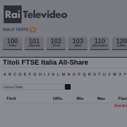
SOLO TESTO
100
101
102
103
110
120
indice
ultim'ora
24 ore
prima
primo piano
politica
Titoli FTSE Italia All-Share
A
B
C
D
E
F
G
H
I
J
K
L
M
N
O
P
Q
R
S
T
U
V
W
X
Y
Titoli
Uffic.
Min
Max
Flas
Dati di 