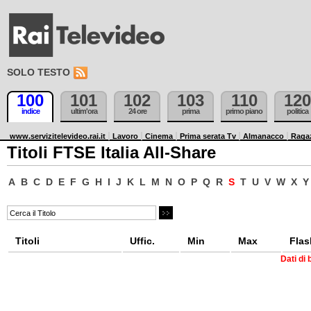
SOLO TESTO
100
101
102
103
110
120
indice
ultim'ora
24 ore
prima
primo piano
politica
www.servizitelevideo.rai.it
Lavoro
Cinema
Prima serata Tv
Almanacco
Raga
Titoli FTSE Italia All-Share
A
B
C
D
E
F
G
H
I
J
K
L
M
N
O
P
Q
R
S
T
U
V
W
X
Y
Titoli
Uffic.
Min
Max
Flas
Dati di 