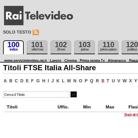
SOLO TESTO
100
101
102
103
110
120
indice
ultim'ora
24 ore
prima
primo piano
politica
www.servizitelevideo.rai.it
Lavoro
Cinema
Prima serata Tv
Almanacco
Raga
Titoli FTSE Italia All-Share
A
B
C
D
E
F
G
H
I
J
K
L
M
N
O
P
Q
R
S
T
U
V
W
X
Y
Titoli
Uffic.
Min
Max
Flas
Dati di 