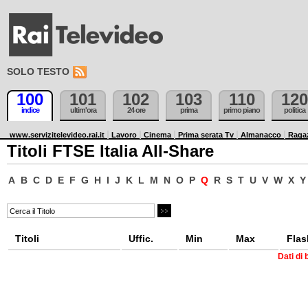
SOLO TESTO
100
101
102
103
110
120
indice
ultim'ora
24 ore
prima
primo piano
politica
www.servizitelevideo.rai.it
Lavoro
Cinema
Prima serata Tv
Almanacco
Raga
Titoli FTSE Italia All-Share
A
B
C
D
E
F
G
H
I
J
K
L
M
N
O
P
Q
R
S
T
U
V
W
X
Y
Titoli
Uffic.
Min
Max
Flas
Dati di 