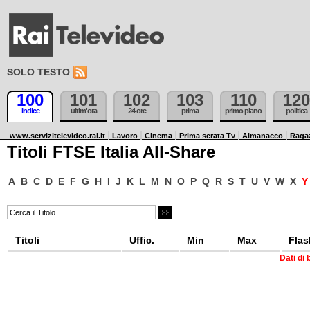
SOLO TESTO
100
101
102
103
110
120
indice
ultim'ora
24 ore
prima
primo piano
politica
www.servizitelevideo.rai.it
Lavoro
Cinema
Prima serata Tv
Almanacco
Raga
Titoli FTSE Italia All-Share
A
B
C
D
E
F
G
H
I
J
K
L
M
N
O
P
Q
R
S
T
U
V
W
X
Titoli
Uffic.
Min
Max
Flas
Dati di 