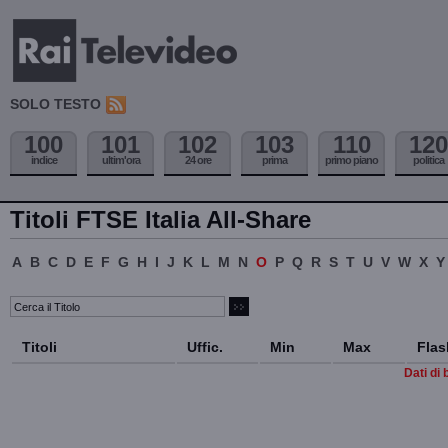
SOLO TESTO
100
101
102
103
110
120
indice
ultim'ora
24 ore
prima
primo piano
politica
Titoli FTSE Italia All-Share
A
B
C
D
E
F
G
H
I
J
K
L
M
N
O
P
Q
R
S
T
U
V
W
X
Y
Titoli
Uffic.
Min
Max
Flas
Dati di 