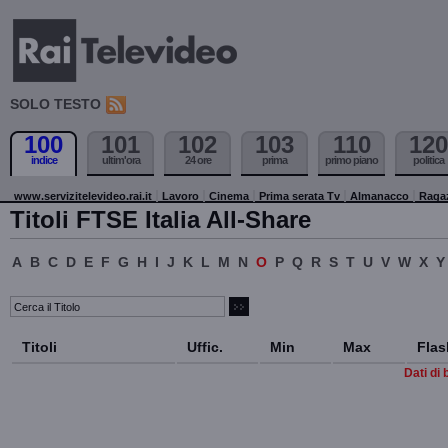
SOLO TESTO
100
101
102
103
110
120
indice
ultim'ora
24 ore
prima
primo piano
politica
www.servizitelevideo.rai.it
Lavoro
Cinema
Prima serata Tv
Almanacco
Raga
Titoli FTSE Italia All-Share
A
B
C
D
E
F
G
H
I
J
K
L
M
N
O
P
Q
R
S
T
U
V
W
X
Y
Titoli
Uffic.
Min
Max
Flas
Dati di 