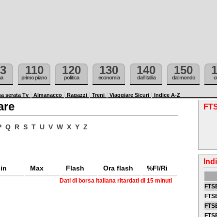
3
110
120
130
140
150
ma
primo piano
politica
economia
dall'itallia
dal mondo
c
a serata Tv
Almanacco
Ragazzi
Treni
Viaggiare Sicuri
Indice A-Z
are
FTS
P
Q
R
S
T
U
V
W
X
Y
Z
Ind
in
Max
Flash
Ora flash
%Fl/Ri
Dati di borsa italiana ritardati di 15 minuti
FTSE
FTSE
FTSE
FTS