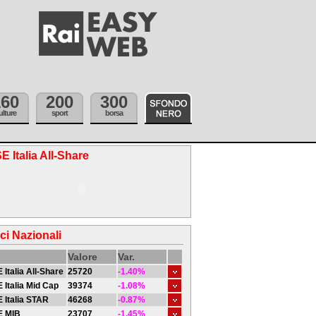
160
200
300
ulture
sport
borsa
E Italia All-Share
ici Nazionali
Valore
Var.
 Italia All-Share
25720
-1.40%
 Italia Mid Cap
39374
-1.08%
 Italia STAR
46268
-0.87%
E MIB
23707
-1.45%