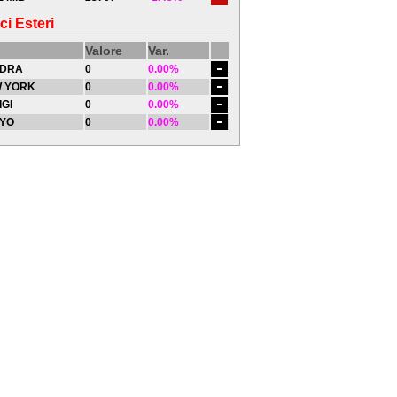
ci Esteri
Valore
Var.
DRA
0
0.00%
 YORK
0
0.00%
IGI
0
0.00%
YO
0
0.00%