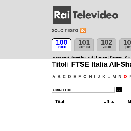
SOLO TESTO
100
101
102
10
indice
ultim'ora
24 ore
pri
www.servizitelevideo.rai.it
Lavoro
Cinema
Prim
Titoli FTSE Italia All-Sh
A
B
C
D
E
F
G
H
I
J
K
L
M
N
O
Titoli
Uffic.
M