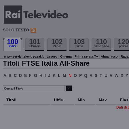
SOLO TESTO
100
101
102
103
110
120
indice
ultim'ora
24 ore
prima
primo piano
politica
www.servizitelevideo.rai.it
Lavoro
Cinema
Prima serata Tv
Almanacco
Raga
Titoli FTSE Italia All-Share
A
B
C
D
E
F
G
H
I
J
K
L
M
N
O
P
Q
R
S
T
U
V
W
X
Y
Titoli
Uffic.
Min
Max
Flas
Dati di 