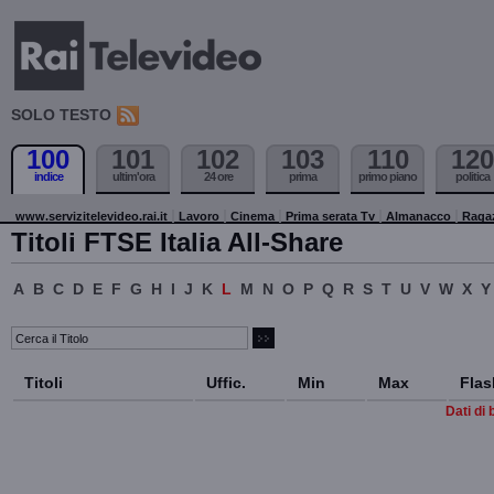
SOLO TESTO
100
101
102
103
110
120
indice
ultim'ora
24 ore
prima
primo piano
politica
www.servizitelevideo.rai.it
Lavoro
Cinema
Prima serata Tv
Almanacco
Raga
Titoli FTSE Italia All-Share
A
B
C
D
E
F
G
H
I
J
K
L
M
N
O
P
Q
R
S
T
U
V
W
X
Y
Titoli
Uffic.
Min
Max
Flas
Dati di 