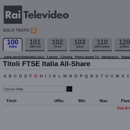
SOLO TESTO
100
101
102
103
110
120
indice
ultim'ora
24 ore
prima
primo piano
politica
www.servizitelevideo.rai.it
Lavoro
Cinema
Prima serata Tv
Almanacco
Raga
Titoli FTSE Italia All-Share
A
B
C
D
E
F
G
H
I
J
K
L
M
N
O
P
Q
R
S
T
U
V
W
X
Y
Titoli
Uffic.
Min
Max
Flas
Dati di 