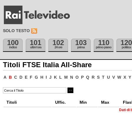
SOLO TESTO
100
101
102
103
110
120
indice
ultim'ora
24 ore
prima
primo piano
politica
Titoli FTSE Italia All-Share
A
B
C
D
E
F
G
H
I
J
K
L
M
N
O
P
Q
R
S
T
U
V
W
X
Y
Titoli
Uffic.
Min
Max
Flas
Dati di 