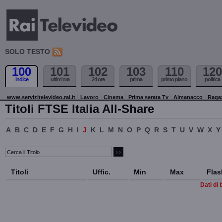
SOLO TESTO
100
101
102
103
110
120
indice
ultim'ora
24 ore
prima
primo piano
politica
www.servizitelevideo.rai.it
Lavoro
Cinema
Prima serata Tv
Almanacco
Raga
Titoli FTSE Italia All-Share
A
B
C
D
E
F
G
H
I
J
K
L
M
N
O
P
Q
R
S
T
U
V
W
X
Y
Titoli
Uffic.
Min
Max
Flas
Dati di 