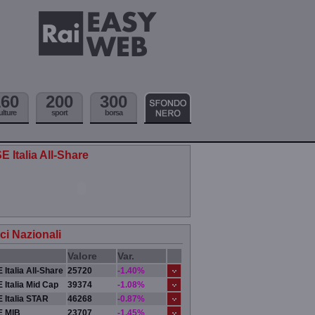
160
200
300
ulture
sport
borsa
E Italia All-Share
ici Nazionali
Valore
Var.
 Italia All-Share
25720
-1.40%
 Italia Mid Cap
39374
-1.08%
 Italia STAR
46268
-0.87%
E MIB
23707
-1.45%