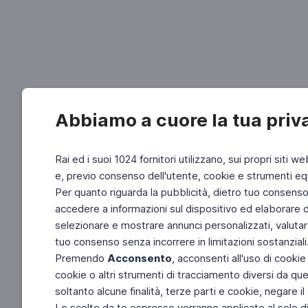
Abbiamo a cuore la tua priv
Rai ed i suoi 1024 fornitori utilizzano, sui propri siti we
e, previo consenso dell'utente, cookie e strumenti equ
Per quanto riguarda la pubblicità, dietro tuo consenso, 
accedere a informazioni sul dispositivo ed elaborare dati
selezionare e mostrare annunci personalizzati, valutar
tuo consenso senza incorrere in limitazioni sostanziali
Premendo
Acconsento
, acconsenti all'uso di cookie
cookie o altri strumenti di tracciamento diversi da quel
soltanto alcune finalità, terze parti e cookie, negare
Le scelte da te espresse verranno applicate al solo dis