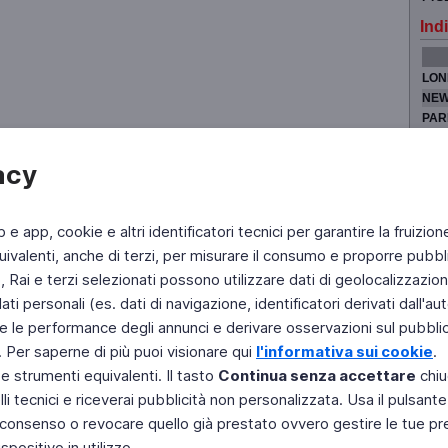
Indi
LON
NEW
PAR
TOK
acy
b e app, cookie e altri identificatori tecnici per garantire la fruizion
Fai di Televideo la tua Home Page
Chi Siamo
Scrivici
ivalenti, anche di terzi, per misurare il consumo e proporre pubbli
Rai e terzi selezionati possono utilizzare dati di geolocalizzazione,
Copyright © 2011 Rai - Tutti i diritti riservati
Engineered by RAI - Reti e Piattaforme
 personali (es. dati di navigazione, identificatori derivati dall'auten
e le performance degli annunci e derivare osservazioni sul pubblico
. Per saperne di più puoi visionare qui
l'informativa sui cookie
.
 e strumenti equivalenti. Il tasto
Continua senza accettare
chiu
li tecnici e riceverai pubblicità non personalizzata. Usa il pulsant
 il consenso o revocare quello già prestato ovvero gestire le tue p
positivo in utilizzo.