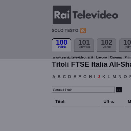
SOLO TESTO
100
101
102
10
indice
ultim'ora
24 ore
pri
www.servizitelevideo.rai.it
Lavoro
Cinema
Prim
Titoli FTSE Italia All-Sh
A
B
C
D
E
F
G
H
I
J
K
L
M
N
O
Titoli
Uffic.
M