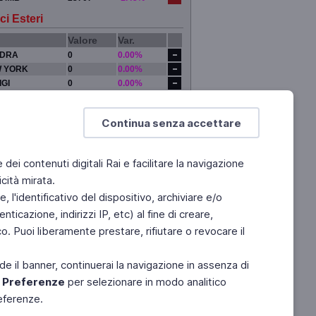
ci Esteri
Valore
Var.
DRA
0
0.00%
 YORK
0
0.00%
IGI
0
0.00%
YO
0
0.00%
Continua senza accettare
e dei contenuti digitali Rai e facilitare la navigazione
cità mirata.
 l'identificativo del dispositivo, archiviare e/o
ticazione, indirizzi IP, etc) al fine di creare,
. Puoi liberamente prestare, rifiutare o revocare il
de il banner, continuerai la navigazione in assenza di
e
Preferenze
per selezionare in modo analitico
referenze.