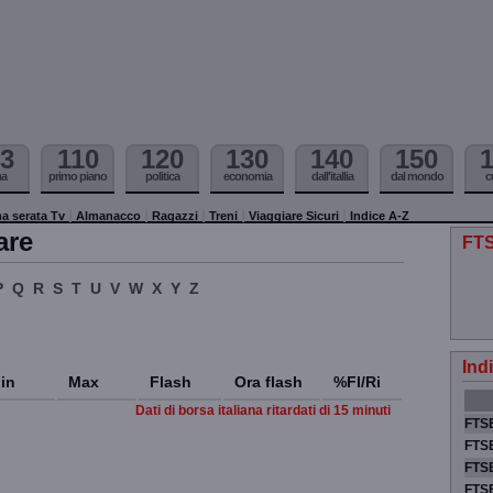
3
110
120
130
140
150
ma
primo piano
politica
economia
dall'itallia
dal mondo
c
a serata Tv
Almanacco
Ragazzi
Treni
Viaggiare Sicuri
Indice A-Z
are
FTS
P
Q
R
S
T
U
V
W
X
Y
Z
Ind
in
Max
Flash
Ora flash
%Fl/Ri
Dati di borsa italiana ritardati di 15 minuti
FTSE
FTSE
FTSE
FTS