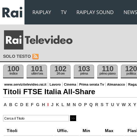
RAIPLAY
TV
RAIPLAY SOUND
NEW
SOLO TESTO
100
101
102
103
110
120
indice
ultim'ora
24 ore
prima
primo piano
politica
www.servizitelevideo.rai.it
Lavoro
Cinema
Prima serata Tv
Almanacco
Raga
Titoli FTSE Italia All-Share
A
B
C
D
E
F
G
H
I
J
K
L
M
N
O
P
Q
R
S
T
U
V
W
X
Y
Titoli
Uffic.
Min
Max
Flas