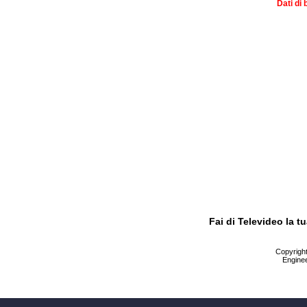
Dati di 
Fai di Televideo la 
Copyright 
Enginee