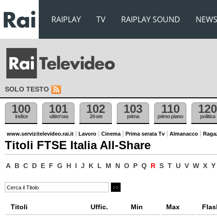
RAIPLAY
TV
RAIPLAY SOUND
NEW
SOLO TESTO
100
101
102
103
110
120
indice
ultim'ora
24 ore
prima
primo piano
politica
www.servizitelevideo.rai.it
Lavoro
Cinema
Prima serata Tv
Almanacco
Raga
Titoli FTSE Italia All-Share
A
B
C
D
E
F
G
H
I
J
K
L
M
N
O
P
Q
R
S
T
U
V
W
X
Y
Titoli
Uffic.
Min
Max
Flas