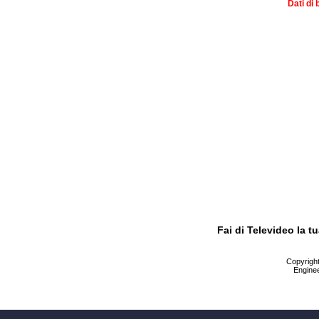
Dati di 
Fai di Televideo la 
Copyright 
Enginee