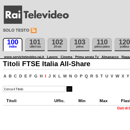
SOLO TESTO
100
101
102
103
110
120
indice
ultim'ora
24 ore
prima
primo piano
politica
www.servizitelevideo.rai.it
Lavoro
Cinema
Prima serata Tv
Almanacco
Raga
Titoli FTSE Italia All-Share
A
B
C
D
E
F
G
H
I
J
K
L
M
N
O
P
Q
R
S
T
U
V
W
X
Y
Titoli
Uffic.
Min
Max
Flas
Dati di 