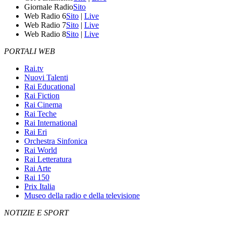
Giornale Radio
Sito
Web Radio 6
Sito
|
Live
Web Radio 7
Sito
|
Live
Web Radio 8
Sito
|
Live
PORTALI WEB
Rai.tv
Nuovi Talenti
Rai Educational
Rai Fiction
Rai Cinema
Rai Teche
Rai International
Rai Eri
Orchestra Sinfonica
Rai World
Rai Letteratura
Rai Arte
Rai 150
Prix Italia
Museo della radio e della televisione
NOTIZIE E SPORT