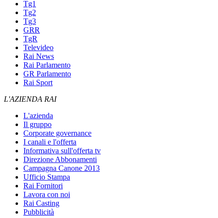
Tg1
Tg2
Tg3
GRR
TgR
Televideo
Rai News
Rai Parlamento
GR Parlamento
Rai Sport
L'AZIENDA RAI
L'azienda
Il gruppo
Corporate governance
I canali e l'offerta
Informativa sull'offerta tv
Direzione Abbonamenti
Campagna Canone 2013
Ufficio Stampa
Rai Fornitori
Lavora con noi
Rai Casting
Pubblicità