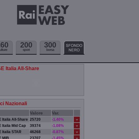
160
200
300
ulture
sport
borsa
E Italia All-Share
ici Nazionali
Valore
Var.
 Italia All-Share
25720
-1.40%
 Italia Mid Cap
39374
-1.08%
 Italia STAR
46268
-0.87%
E MIB
23707
-1.45%