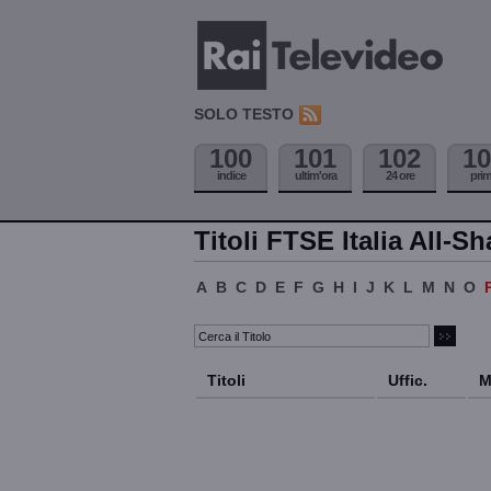
SOLO TESTO
100
101
102
10
indice
ultim'ora
24 ore
pri
Titoli FTSE Italia All-Sh
A
B
C
D
E
F
G
H
I
J
K
L
M
N
O
Titoli
Uffic.
M