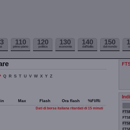
3
110
120
130
140
150
ma
primo piano
politica
economia
dall'itallia
dal mondo
c
are
FTS
P
Q
R
S
T
U
V
W
X
Y
Z
Ind
in
Max
Flash
Ora flash
%Fl/Ri
Dati di borsa italiana ritardati di 15 minuti
FTSE
FTSE
FTSE
FTS