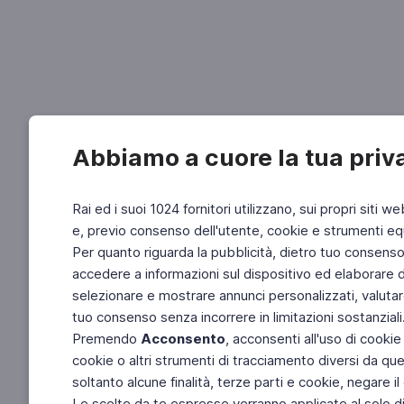
Abbiamo a cuore la tua priv
Rai ed i suoi 1024 fornitori utilizzano, sui propri siti we
e, previo consenso dell'utente, cookie e strumenti equ
Per quanto riguarda la pubblicità, dietro tuo consenso, 
accedere a informazioni sul dispositivo ed elaborare dati
selezionare e mostrare annunci personalizzati, valutar
tuo consenso senza incorrere in limitazioni sostanziali
Premendo
Acconsento
, acconsenti all'uso di cookie
cookie o altri strumenti di tracciamento diversi da quel
soltanto alcune finalità, terze parti e cookie, negare
Le scelte da te espresse verranno applicate al solo dis