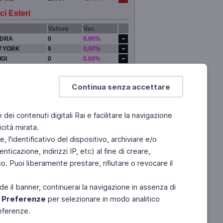
ci Esteri
Valore
Var.
DRA
0
0.00%
 YORK
0
0.00%
IGI
0
0.00%
YO
0
0.00%
Continua senza accettare
e dei contenuti digitali Rai e facilitare la navigazione
cità mirata.
 l'identificativo del dispositivo, archiviare e/o
ticazione, indirizzi IP, etc) al fine di creare,
. Puoi liberamente prestare, rifiutare o revocare il
de il banner, continuerai la navigazione in assenza di
e
Preferenze
per selezionare in modo analitico
referenze.