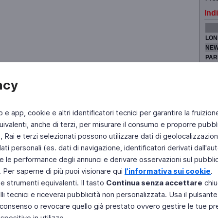
Indi
LON
NEW
PAR
TOK
acy
b e app, cookie e altri identificatori tecnici per garantire la fruizion
Fai di Televideo la tua Home Page
Chi Siamo
Scrivici
ivalenti, anche di terzi, per misurare il consumo e proporre pubbli
Rai e terzi selezionati possono utilizzare dati di geolocalizzazione,
Copyright © 2011 Rai - Tutti i diritti riservati
Engineered by RAI - Reti e Piattaforme
 personali (es. dati di navigazione, identificatori derivati dall'auten
e le performance degli annunci e derivare osservazioni sul pubblico
. Per saperne di più puoi visionare qui
l'informativa sui cookie
.
 e strumenti equivalenti. Il tasto
Continua senza accettare
chiu
li tecnici e riceverai pubblicità non personalizzata. Usa il pulsant
 il consenso o revocare quello già prestato ovvero gestire le tue p
positivo in utilizzo.