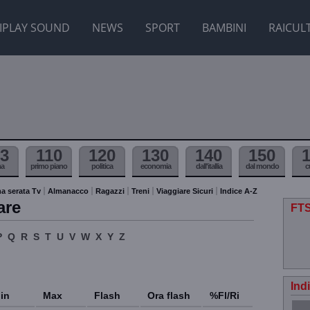
IPLAY SOUND
NEWS
SPORT
BAMBINI
RAICUL
3
110
120
130
140
150
ma
primo piano
politica
economia
dall'itallia
dal mondo
c
a serata Tv
Almanacco
Ragazzi
Treni
Viaggiare Sicuri
Indice A-Z
are
FTS
P
Q
R
S
T
U
V
W
X
Y
Z
Ind
in
Max
Flash
Ora flash
%Fl/Ri