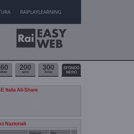
TURA
RAIPLAYLEARNING
160
200
300
ulture
sport
borsa
E Italia All-Share
ici Nazionali
Valore
Var.