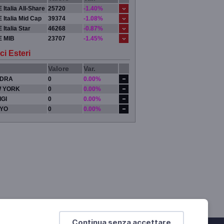
 Italia All-Share
25720
-1.40%
 Italia Mid Cap
39374
-1.08%
 Italia Star
46268
-0.87%
E MIB
23707
-1.45%
ci Esteri
Valore
Var.
DRA
0
0.00%
 YORK
0
0.00%
IGI
0
0.00%
YO
0
0.00%
Continua senza accettare