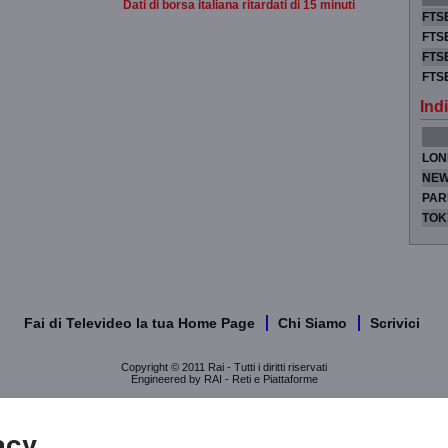
Dati di borsa italiana ritardati di 15 minuti
FTSE
FTSE
FTSE
FTS
Indi
LON
NEW
PAR
TOK
Fai di Televideo la tua Home Page
Chi Siamo
Scrivici
Copyright © 2011 Rai - Tutti i diritti riservati
Engineered by RAI - Reti e Piattaforme
acy