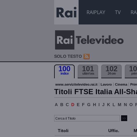
RAIPLAY
TV
RA
SOLO TESTO
100
101
102
10
indice
ultim'ora
24 ore
pri
www.servizitelevideo.rai.it
Lavoro
Cinema
Prim
Titoli FTSE Italia All-Sh
A
B
C
D
E
F
G
H
I
J
K
L
M
N
O
Titoli
Uffic.
M