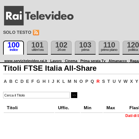
SOLO TESTO
100
101
102
103
110
120
indice
ultim'ora
24 ore
prima
primo piano
politica
www.servizitelevideo.rai.it
Lavoro
Cinema
Prima serata Tv
Almanacco
Raga
Titoli FTSE Italia All-Share
A
B
C
D
E
F
G
H
I
J
K
L
M
N
O
P
Q
R
S
T
U
V
W
X
Y
Titoli
Uffic.
Min
Max
Flas
Dati di 