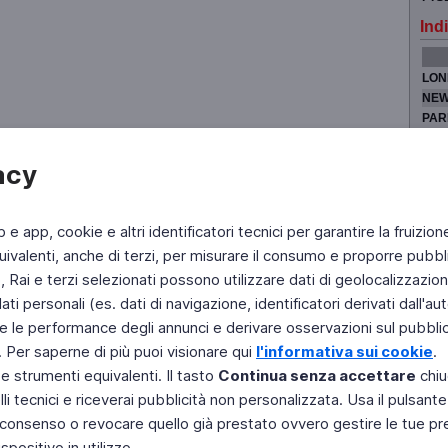
Indi
LON
NEW
PAR
TOK
acy
b e app, cookie e altri identificatori tecnici per garantire la fruizion
Fai di Televideo la tua Home Page
Chi Siamo
Scrivici
ivalenti, anche di terzi, per misurare il consumo e proporre pubbli
Rai e terzi selezionati possono utilizzare dati di geolocalizzazione,
Copyright © 2011 Rai - Tutti i diritti riservati
Engineered by RAI - Reti e Piattaforme
 personali (es. dati di navigazione, identificatori derivati dall'auten
e le performance degli annunci e derivare osservazioni sul pubblico
. Per saperne di più puoi visionare qui
l'informativa sui cookie
.
 e strumenti equivalenti. Il tasto
Continua senza accettare
chiu
li tecnici e riceverai pubblicità non personalizzata. Usa il pulsant
 il consenso o revocare quello già prestato ovvero gestire le tue p
positivo in utilizzo.