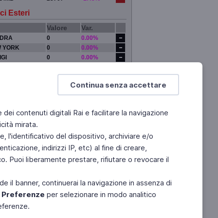
ci Esteri
Valore
Var.
DRA
0
0.00%
 YORK
0
0.00%
IGI
0
0.00%
YO
0
0.00%
Continua senza accettare
e dei contenuti digitali Rai e facilitare la navigazione
cità mirata.
 l'identificativo del dispositivo, archiviare e/o
ticazione, indirizzi IP, etc) al fine di creare,
. Puoi liberamente prestare, rifiutare o revocare il
de il banner, continuerai la navigazione in assenza di
e
Preferenze
per selezionare in modo analitico
referenze.