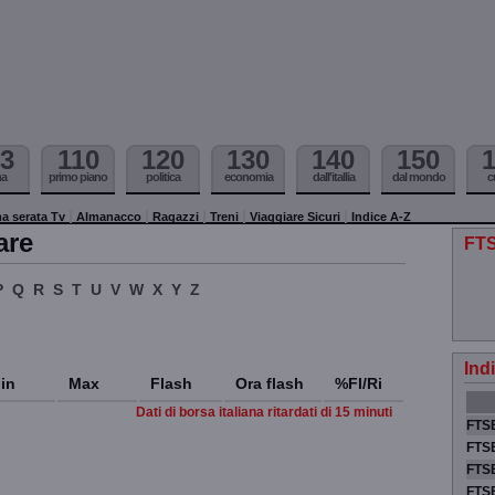
3
110
120
130
140
150
ma
primo piano
politica
economia
dall'itallia
dal mondo
c
a serata Tv
Almanacco
Ragazzi
Treni
Viaggiare Sicuri
Indice A-Z
are
FTS
P
Q
R
S
T
U
V
W
X
Y
Z
Ind
in
Max
Flash
Ora flash
%Fl/Ri
Dati di borsa italiana ritardati di 15 minuti
FTSE
FTSE
FTSE
FTS