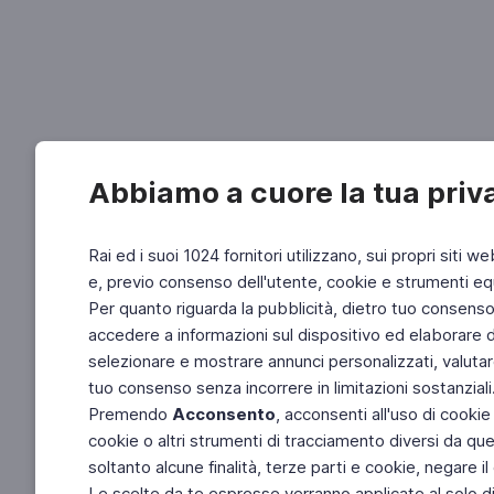
Abbiamo a cuore la tua priv
Rai ed i suoi 1024 fornitori utilizzano, sui propri siti we
e, previo consenso dell'utente, cookie e strumenti equ
Per quanto riguarda la pubblicità, dietro tuo consenso, 
accedere a informazioni sul dispositivo ed elaborare dati
selezionare e mostrare annunci personalizzati, valutar
tuo consenso senza incorrere in limitazioni sostanziali
Premendo
Acconsento
, acconsenti all'uso di cookie
cookie o altri strumenti di tracciamento diversi da quel
soltanto alcune finalità, terze parti e cookie, negare
Le scelte da te espresse verranno applicate al solo dis