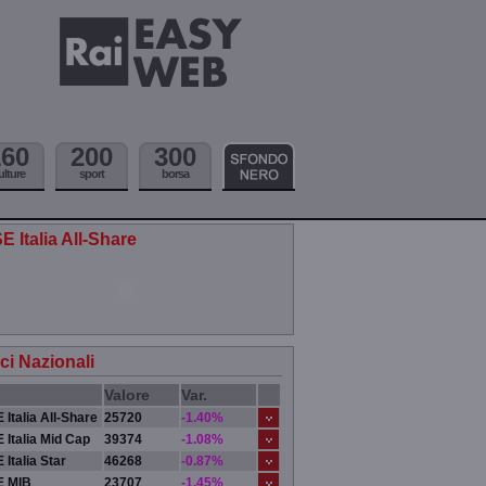
160
200
300
ulture
sport
borsa
E Italia All-Share
ici Nazionali
Valore
Var.
 Italia All-Share
25720
-1.40%
 Italia Mid Cap
39374
-1.08%
 Italia Star
46268
-0.87%
E MIB
23707
-1.45%