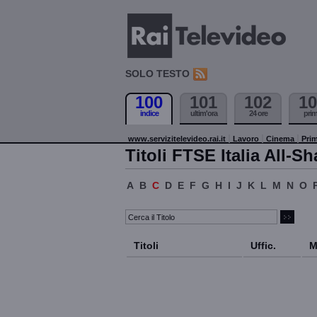
SOLO TESTO
100
101
102
10
indice
ultim'ora
24 ore
pri
www.servizitelevideo.rai.it
Lavoro
Cinema
Prim
Titoli FTSE Italia All-Sh
A
B
C
D
E
F
G
H
I
J
K
L
M
N
O
Titoli
Uffic.
M