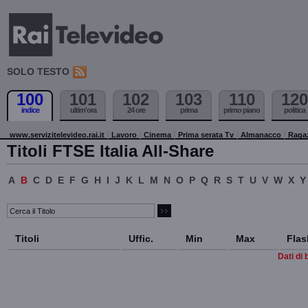
SOLO TESTO
100
101
102
103
110
120
indice
ultim'ora
24 ore
prima
primo piano
politica
www.servizitelevideo.rai.it
Lavoro
Cinema
Prima serata Tv
Almanacco
Raga
Titoli FTSE Italia All-Share
A
B
C
D
E
F
G
H
I
J
K
L
M
N
O
P
Q
R
S
T
U
V
W
X
Y
Titoli
Uffic.
Min
Max
Flas
Dati di 