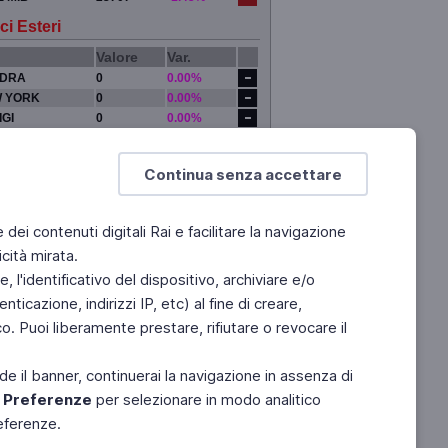
ci Esteri
Valore
Var.
DRA
0
0.00%
 YORK
0
0.00%
IGI
0
0.00%
YO
0
0.00%
Continua senza accettare
e dei contenuti digitali Rai e facilitare la navigazione
cità mirata.
 l'identificativo del dispositivo, archiviare e/o
ticazione, indirizzi IP, etc) al fine di creare,
. Puoi liberamente prestare, rifiutare o revocare il
de il banner, continuerai la navigazione in assenza di
e
Preferenze
per selezionare in modo analitico
referenze.