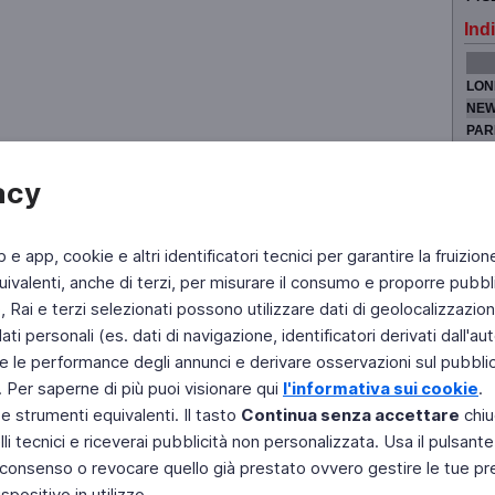
Indi
LON
NEW
PAR
TOK
acy
b e app, cookie e altri identificatori tecnici per garantire la fruizion
Fai di Televideo la tua Home Page
Chi Siamo
Scrivici
ivalenti, anche di terzi, per misurare il consumo e proporre pubbli
Rai e terzi selezionati possono utilizzare dati di geolocalizzazione,
Copyright © 2011 Rai - Tutti i diritti riservati
Engineered by RAI - Reti e Piattaforme
 personali (es. dati di navigazione, identificatori derivati dall'auten
e le performance degli annunci e derivare osservazioni sul pubblico
. Per saperne di più puoi visionare qui
l'informativa sui cookie
.
 e strumenti equivalenti. Il tasto
Continua senza accettare
chiu
li tecnici e riceverai pubblicità non personalizzata. Usa il pulsant
 il consenso o revocare quello già prestato ovvero gestire le tue p
positivo in utilizzo.