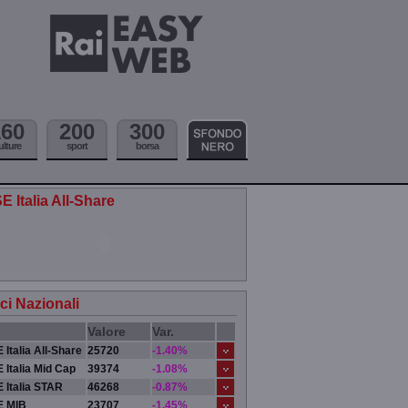
160
200
300
ulture
sport
borsa
E Italia All-Share
ici Nazionali
Valore
Var.
 Italia All-Share
25720
-1.40%
 Italia Mid Cap
39374
-1.08%
 Italia STAR
46268
-0.87%
E MIB
23707
-1.45%