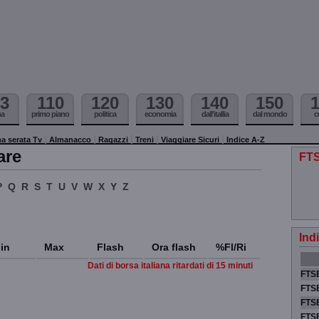
3
110
120
130
140
150
ma
primo piano
politica
economia
dall'itallia
dal mondo
c
a serata Tv
Almanacco
Ragazzi
Treni
Viaggiare Sicuri
Indice A-Z
are
FTS
P
Q
R
S
T
U
V
W
X
Y
Z
Ind
in
Max
Flash
Ora flash
%Fl/Ri
Dati di borsa italiana ritardati di 15 minuti
FTSE
FTSE
FTSE
FTS