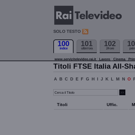
SOLO TESTO
100
101
102
10
indice
ultim'ora
24 ore
pri
www.servizitelevideo.rai.it
Lavoro
Cinema
Prim
Titoli FTSE Italia All-Sh
A
B
C
D
E
F
G
H
I
J
K
L
M
N
O
Titoli
Uffic.
M