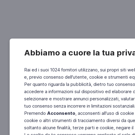
Abbiamo a cuore la tua priv
Rai ed i suoi 1024 fornitori utilizzano, sui propri siti we
e, previo consenso dell'utente, cookie e strumenti equ
Per quanto riguarda la pubblicità, dietro tuo consenso, 
accedere a informazioni sul dispositivo ed elaborare dati
selezionare e mostrare annunci personalizzati, valutar
tuo consenso senza incorrere in limitazioni sostanziali
Premendo
Acconsento
, acconsenti all'uso di cookie
cookie o altri strumenti di tracciamento diversi da quel
soltanto alcune finalità, terze parti e cookie, negare
Le scelte da te espresse verranno applicate al solo dis