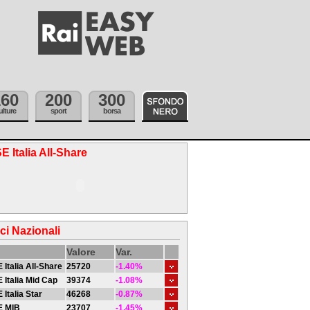
160
200
300
ulture
sport
borsa
E Italia All-Share
ici Nazionali
Valore
Var.
 Italia All-Share
25720
-1.40%
 Italia Mid Cap
39374
-1.08%
 Italia Star
46268
-0.87%
E MIB
23707
-1.45%