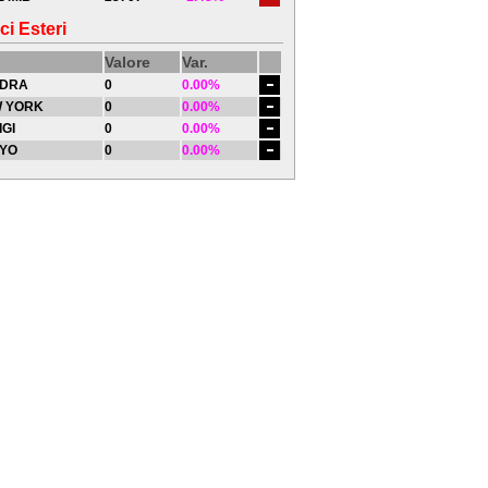
ci Esteri
Valore
Var.
DRA
0
0.00%
 YORK
0
0.00%
IGI
0
0.00%
YO
0
0.00%