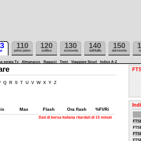
3
110
120
130
140
150
ma
primo piano
politica
economia
dall'itallia
dal mondo
c
a serata Tv
Almanacco
Ragazzi
Treni
Viaggiare Sicuri
Indice A-Z
are
FTS
P
Q
R
S
T
U
V
W
X
Y
Z
Ind
in
Max
Flash
Ora flash
%Fl/Ri
Dati di borsa italiana ritardati di 15 minuti
FTSE
FTSE
FTSE
FTS