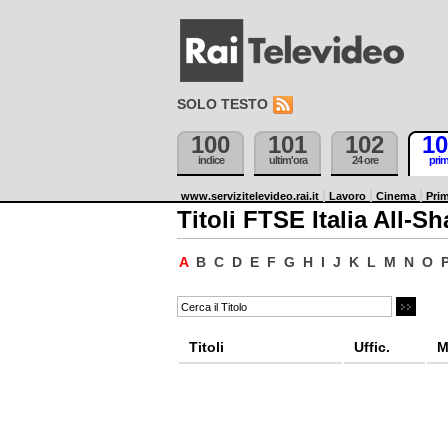
SOLO TESTO
100
101
102
10
indice
ultim'ora
24 ore
pri
www.servizitelevideo.rai.it
Lavoro
Cinema
Prim
Titoli FTSE Italia All-Sh
A
B
C
D
E
F
G
H
I
J
K
L
M
N
O
Titoli
Uffic.
M