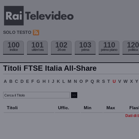
SOLO TESTO
100
101
102
103
110
120
indice
ultim'ora
24 ore
prima
primo piano
politica
Titoli FTSE Italia All-Share
A
B
C
D
E
F
G
H
I
J
K
L
M
N
O
P
Q
R
S
T
U
V
W
X
Y
Titoli
Uffic.
Min
Max
Flas
Dati di 