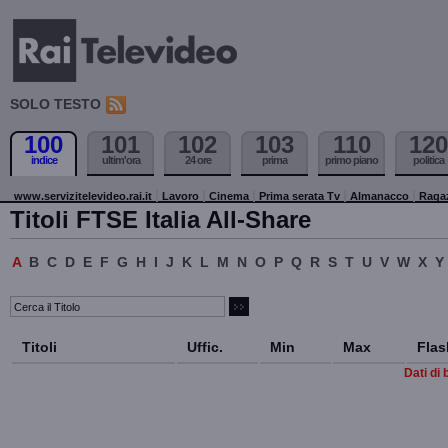
SOLO TESTO
100
101
102
103
110
120
indice
ultim'ora
24 ore
prima
primo piano
politica
www.servizitelevideo.rai.it
Lavoro
Cinema
Prima serata Tv
Almanacco
Raga
Titoli FTSE Italia All-Share
A
B
C
D
E
F
G
H
I
J
K
L
M
N
O
P
Q
R
S
T
U
V
W
X
Y
Titoli
Uffic.
Min
Max
Flas
Dati di 