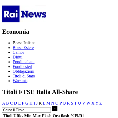
Economia
Borsa Italiana
Borse Estere
Cambi
Diritti
Fondi italiani
Fondi esteri
Obbligazioni
Titoli di Stato
Warrants
Titoli FTSE Italia All-Share
A
B
C
D
E
F
G
H
I
J
K
L
M
N
O
P
Q
R
S
T
U
V
W
X
Y
Z
Titoli
Uffic.
Min
Max
Flash
Ora flash
%Fl/Ri