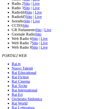
Radio 2
Sito
|
Live
Radio 3
Sito
|
Live
Radiofd4
Sito
|
Live
Radiofd5
Sito
|
Live
Isoradio
Sito
|
Live
CCISS
Sito
GR Parlamento
Sito
|
Live
Giornale Radio
Sito
Web Radio 6
Sito
|
Live
Web Radio 7
Sito
|
Live
Web Radio 8
Sito
|
Live
PORTALI WEB
Rai.tv
Nuovi Talenti
Rai Educational
Rai Fiction
Rai Cinema
Rai Teche
Rai International
Rai Eri
Orchestra Sinfonica
Rai World
Rai Letteratura