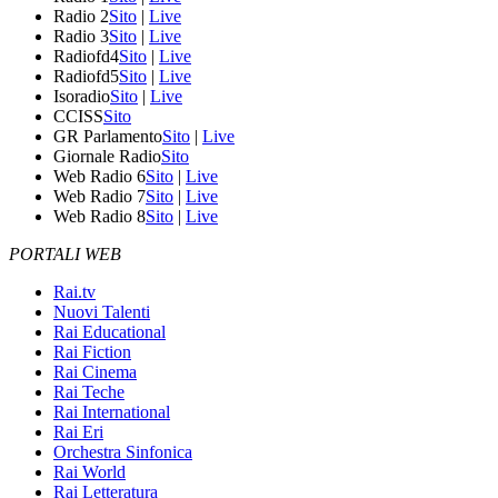
Radio 2
Sito
|
Live
Radio 3
Sito
|
Live
Radiofd4
Sito
|
Live
Radiofd5
Sito
|
Live
Isoradio
Sito
|
Live
CCISS
Sito
GR Parlamento
Sito
|
Live
Giornale Radio
Sito
Web Radio 6
Sito
|
Live
Web Radio 7
Sito
|
Live
Web Radio 8
Sito
|
Live
PORTALI WEB
Rai.tv
Nuovi Talenti
Rai Educational
Rai Fiction
Rai Cinema
Rai Teche
Rai International
Rai Eri
Orchestra Sinfonica
Rai World
Rai Letteratura