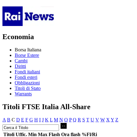
Economia
Borsa Italiana
Borse Estere
Cambi
Diritti
Fondi italiani
Fondi esteri
Obbligazioni
Titoli di Stato
Warrants
Titoli FTSE Italia All-Share
A
B
C
D
E
F
G
H
I
J
K
L
M
N
O
P
Q
R
S
T
U
V
W
X
Y
Z
Titoli
Uffic.
Min
Max
Flash
Ora flash
%Fl/Ri