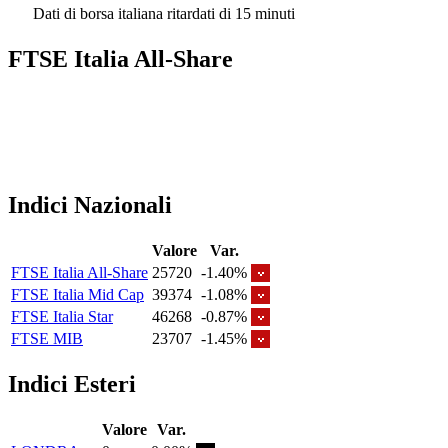
Dati di borsa italiana ritardati di 15 minuti
FTSE Italia All-Share
Indici Nazionali
Valore
Var.
FTSE Italia All-Share
25720
-1.40%
FTSE Italia Mid Cap
39374
-1.08%
FTSE Italia Star
46268
-0.87%
FTSE MIB
23707
-1.45%
Indici Esteri
Valore
Var.