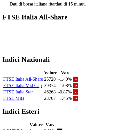
Dati di borsa italiana ritardati di 15 minuti
FTSE Italia All-Share
Indici Nazionali
Valore
Var.
FTSE Italia All-Share
25720
-1.40%
FTSE Italia Mid Cap
39374
-1.08%
FTSE Italia Star
46268
-0.87%
FTSE MIB
23707
-1.45%
Indici Esteri
Valore
Var.