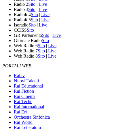
Radio 2
Sito
|
Live
Radio 3
Sito
|
Live
Radiofd4
Sito
|
Live
Radiofd5
Sito
|
Live
Isoradio
Sito
|
Live
CCISS
Sito
GR Parlamento
Sito
|
Live
Giornale Radio
Sito
Web Radio 6
Sito
|
Live
Web Radio 7
Sito
|
Live
Web Radio 8
Sito
|
Live
PORTALI WEB
Rai.tv
Nuovi Talenti
Rai Educational
Rai Fiction
Rai Cinema
Rai Teche
Rai International
Rai Eri
Orchestra Sinfonica
Rai World
Rai Letteratura