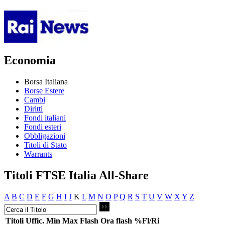
Economia
Borsa Italiana
Borse Estere
Cambi
Diritti
Fondi italiani
Fondi esteri
Obbligazioni
Titoli di Stato
Warrants
Titoli FTSE Italia All-Share
A
B
C
D
E
F
G
H
I
J
K
L
M
N
O
P
Q
R
S
T
U
V
W
X
Y
Z
Titoli
Uffic.
Min
Max
Flash
Ora flash
%Fl/Ri