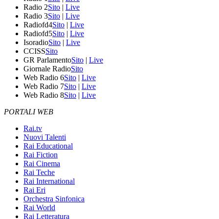
Radio 2
Sito
|
Live
Radio 3
Sito
|
Live
Radiofd4
Sito
|
Live
Radiofd5
Sito
|
Live
Isoradio
Sito
|
Live
CCISS
Sito
GR Parlamento
Sito
|
Live
Giornale Radio
Sito
Web Radio 6
Sito
|
Live
Web Radio 7
Sito
|
Live
Web Radio 8
Sito
|
Live
PORTALI WEB
Rai.tv
Nuovi Talenti
Rai Educational
Rai Fiction
Rai Cinema
Rai Teche
Rai International
Rai Eri
Orchestra Sinfonica
Rai World
Rai Letteratura