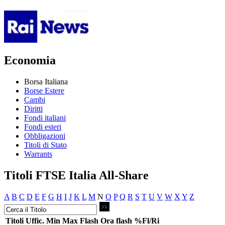
Economia
Borsa Italiana
Borse Estere
Cambi
Diritti
Fondi italiani
Fondi esteri
Obbligazioni
Titoli di Stato
Warrants
Titoli FTSE Italia All-Share
A
B
C
D
E
F
G
H
I
J
K
L
M
N
O
P
Q
R
S
T
U
V
W
X
Y
Z
Titoli
Uffic.
Min
Max
Flash
Ora flash
%Fl/Ri