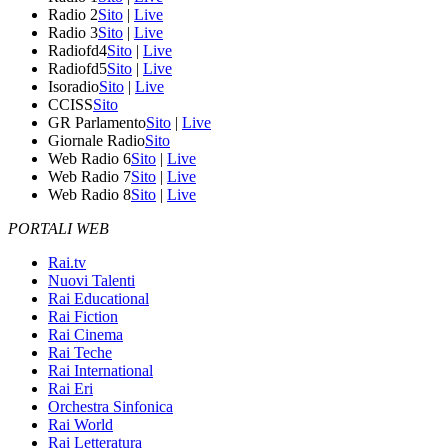
Radio 2
Sito
|
Live
Radio 3
Sito
|
Live
Radiofd4
Sito
|
Live
Radiofd5
Sito
|
Live
Isoradio
Sito
|
Live
CCISS
Sito
GR Parlamento
Sito
|
Live
Giornale Radio
Sito
Web Radio 6
Sito
|
Live
Web Radio 7
Sito
|
Live
Web Radio 8
Sito
|
Live
PORTALI WEB
Rai.tv
Nuovi Talenti
Rai Educational
Rai Fiction
Rai Cinema
Rai Teche
Rai International
Rai Eri
Orchestra Sinfonica
Rai World
Rai Letteratura