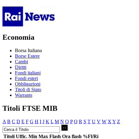
Economia
Borsa Italiana
Borse Estere
Cambi
Diritti
Fondi italiani
Fondi esteri
Obbligazioni
Titoli di Stato
Warrants
Titoli FTSE MIB
A
B
C
D
E
F
G
H
I
J
K
L
M
N
O
P
Q
R
S
T
U
V
W
X
Y
Z
Titoli
Uffic.
Min
Max
Flash
Ora flash
%Fl/Ri