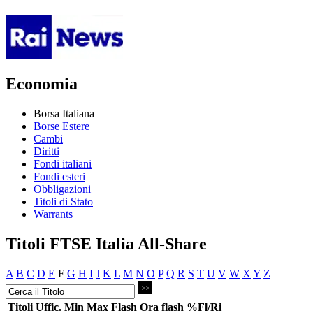
Economia
Borsa Italiana
Borse Estere
Cambi
Diritti
Fondi italiani
Fondi esteri
Obbligazioni
Titoli di Stato
Warrants
Titoli FTSE Italia All-Share
A
B
C
D
E
F
G
H
I
J
K
L
M
N
O
P
Q
R
S
T
U
V
W
X
Y
Z
Titoli
Uffic.
Min
Max
Flash
Ora flash
%Fl/Ri