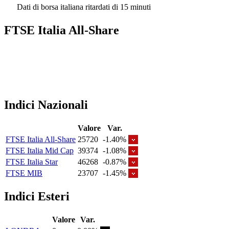
Dati di borsa italiana ritardati di 15 minuti
FTSE Italia All-Share
Indici Nazionali
Valore
Var.
FTSE Italia All-Share
25720
-1.40%
FTSE Italia Mid Cap
39374
-1.08%
FTSE Italia Star
46268
-0.87%
FTSE MIB
23707
-1.45%
Indici Esteri
Valore
Var.