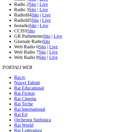
Radio 2
Sito
|
Live
Radio 3
Sito
|
Live
Radiofd4
Sito
|
Live
Radiofd5
Sito
|
Live
Isoradio
Sito
|
Live
CCISS
Sito
GR Parlamento
Sito
|
Live
Giornale Radio
Sito
Web Radio 6
Sito
|
Live
Web Radio 7
Sito
|
Live
Web Radio 8
Sito
|
Live
PORTALI WEB
Rai.tv
Nuovi Talenti
Rai Educational
Rai Fiction
Rai Cinema
Rai Teche
Rai International
Rai Eri
Orchestra Sinfonica
Rai World
Rai Letteratura