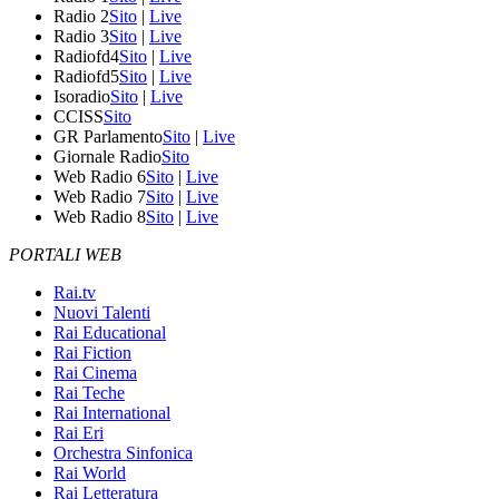
Radio 2
Sito
|
Live
Radio 3
Sito
|
Live
Radiofd4
Sito
|
Live
Radiofd5
Sito
|
Live
Isoradio
Sito
|
Live
CCISS
Sito
GR Parlamento
Sito
|
Live
Giornale Radio
Sito
Web Radio 6
Sito
|
Live
Web Radio 7
Sito
|
Live
Web Radio 8
Sito
|
Live
PORTALI WEB
Rai.tv
Nuovi Talenti
Rai Educational
Rai Fiction
Rai Cinema
Rai Teche
Rai International
Rai Eri
Orchestra Sinfonica
Rai World
Rai Letteratura