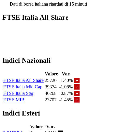
Dati di borsa italiana ritardati di 15 minuti
FTSE Italia All-Share
Indici Nazionali
Valore
Var.
FTSE Italia All-Share
25720
-1.40%
FTSE Italia Mid Cap
39374
-1.08%
FTSE Italia Star
46268
-0.87%
FTSE MIB
23707
-1.45%
Indici Esteri
Valore
Var.