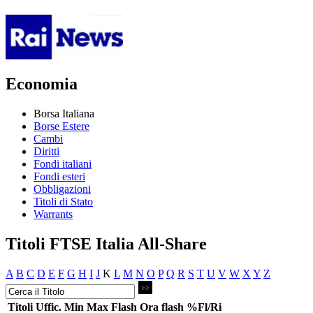
Economia
Borsa Italiana
Borse Estere
Cambi
Diritti
Fondi italiani
Fondi esteri
Obbligazioni
Titoli di Stato
Warrants
Titoli FTSE Italia All-Share
A
B
C
D
E
F
G
H
I
J
K
L
M
N
O
P
Q
R
S
T
U
V
W
X
Y
Z
Titoli
Uffic.
Min
Max
Flash
Ora flash
%Fl/Ri