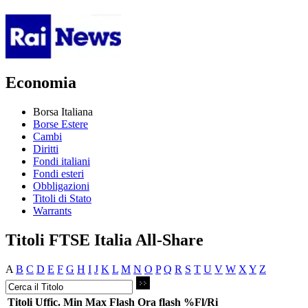
Economia
Borsa Italiana
Borse Estere
Cambi
Diritti
Fondi italiani
Fondi esteri
Obbligazioni
Titoli di Stato
Warrants
Titoli FTSE Italia All-Share
A
B
C
D
E
F
G
H
I
J
K
L
M
N
O
P
Q
R
S
T
U
V
W
X
Y
Z
Titoli
Uffic.
Min
Max
Flash
Ora flash
%Fl/Ri