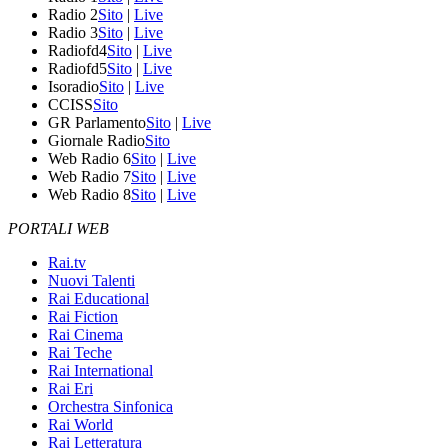
Radio 2
Sito
|
Live
Radio 3
Sito
|
Live
Radiofd4
Sito
|
Live
Radiofd5
Sito
|
Live
Isoradio
Sito
|
Live
CCISS
Sito
GR Parlamento
Sito
|
Live
Giornale Radio
Sito
Web Radio 6
Sito
|
Live
Web Radio 7
Sito
|
Live
Web Radio 8
Sito
|
Live
PORTALI WEB
Rai.tv
Nuovi Talenti
Rai Educational
Rai Fiction
Rai Cinema
Rai Teche
Rai International
Rai Eri
Orchestra Sinfonica
Rai World
Rai Letteratura