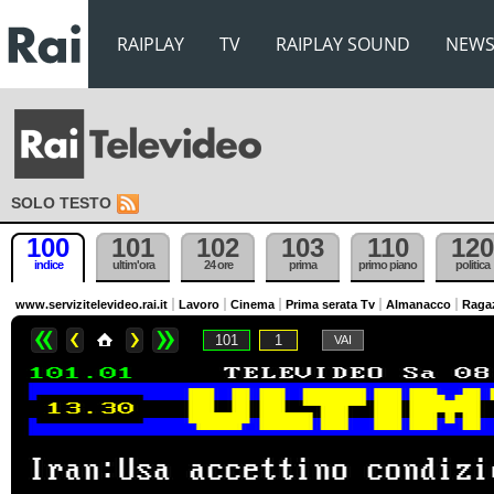
RAIPLAY
TV
RAIPLAY SOUND
NEW
SOLO TESTO
100
101
102
103
110
120
indice
ultim'ora
24 ore
prima
primo piano
politica
www.servizitelevideo.rai.it
Lavoro
Cinema
Prima serata Tv
Almanacco
Raga