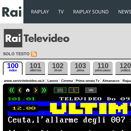
RAIPLAY
TV
RAIPLAY SOUND
NEW
SOLO TESTO
100
101
102
103
110
120
indice
ultim'ora
24 ore
prima
primo piano
politica
www.servizitelevideo.rai.it
Lavoro
Cinema
Prima serata Tv
Almanacco
Raga