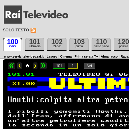
SOLO TESTO
100
101
102
103
110
120
indice
ultim'ora
24 ore
prima
primo piano
politica
www.servizitelevideo.rai.it
Lavoro
Cinema
Prima serata Tv
Almanacco
Raga