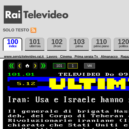
SOLO TESTO
100
101
102
103
110
120
indice
ultim'ora
24 ore
prima
primo piano
politica
www.servizitelevideo.rai.it
Lavoro
Cinema
Prima serata Tv
Almanacco
Raga