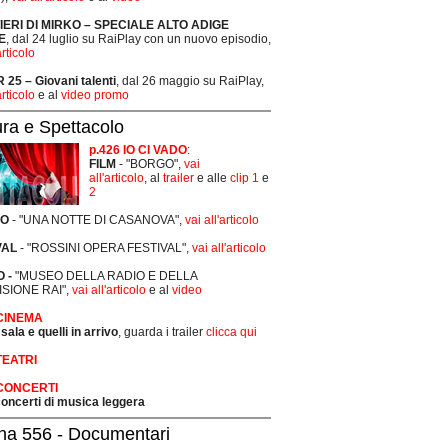
TIERI DI MIRKO – SPECIALE ALTO ADIGE
E
, dal 24 luglio su RaiPlay con un nuovo episodio,
articolo
25 – Giovani talenti
, dal 26 maggio su RaiPlay,
articolo
e al
video promo
ura e Spettacolo
p.426 IO CI VADO
:
FILM
- "BORGO",
vai
all'articolo
, al
trailer
e alle
clip 1
e
2
RO
- "UNA NOTTE DI CASANOVA",
vai all'articolo
VAL
- "ROSSINI OPERA FESTIVAL",
vai all'articolo
 -
"MUSEO DELLA RADIO E DELLA
ISIONE RAI",
vai all'articolo
e al
video
 CINEMA
 sala e quelli in arrivo
, guarda i trailer
clicca qui
TEATRI
 CONCERTI
 concerti di musica leggera
na 556 - Documentari