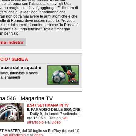
ndo la tregua con l'attacco alle navi, gli Usa
ano reagire con forza", aggiunge. E dichiara di
tarsi che gli alleati oggi ribadiranno che
ran non potrà mai avere le armi atomiche e che
retto di Hormuz deve essere riaperto. Prevede
e che dal summit si confermerà che "la Russia è
minaccia a lungo termine". Totale "impegno
p" per Nato.
rna indietro
CIO \ SERIE A
otizie dalle squadre
iatoi, interviste e news
 allenamenti
na 546 - Magazine TV
p.547 SETTIMANA IN TV
IL PARADISO DELLE SIGNORE
– Daily 9
, da lunedì 7 settembre,
ore 16:05 su Raiuno,
vai
all'articolo
e al
video
ET MASTER
, dal 30 luglio su RaiPlay (boxset 10
),
vai all'articolo
e al
video