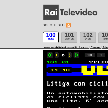
SOLO TESTO
100
101
102
10
indice
ultim'ora
24 ore
pri
www.servizitelevideo.rai.it
Lavoro
Cinema
Prim