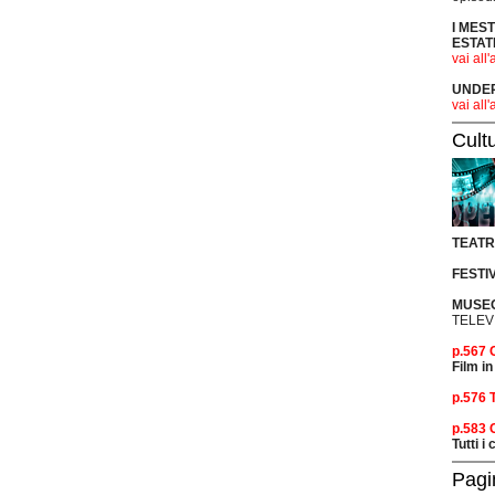
I MES
ESTAT
vai all'
UNDER 
vai all'
Cult
TEAT
FESTI
MUSEO
TELEV
p.567
Film in
p.576 
p.583
Tutti i
Pagi