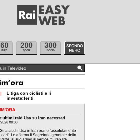
160
200
300
ulture
sport
borsa
|
Litiga con ciclisti e li
investe:feriti
IM'ORA
e:ultimi raid Usa su Iran necessari
/2026 08:03
Gli attacchi Usa in Iran erano "assolutamente
sari". Lo afferma il Segretario generale della
Rutte, al suo arrivo al vertice. "L'Iran sta