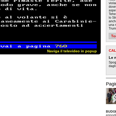
viola
dovev
aspet
Tehe
lo St
anch
una 
Trum
To
CAL
Naviga il televideo in popup
Le n
Spogl
dagli
Pagi
BUDG
episodi