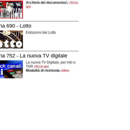
Archivio dei documentari
,
clicca
qui
na 690 - Lotto
Estrazioni del Lotto
na 752 - La nuova TV digitale
La nuova TV Digitale, per info e
TGR
clicca qui
Modalità di risintonia
video