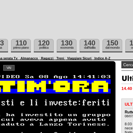
3
110
120
130
140
150
ma
primo piano
politica
economia
dall'itallia
dal mondo
c
a serata Tv
Almanacco
Ragazzi
Treni
Viaggiare Sicuri
Indice A-Z
14.40 
ULT
Rutt
08/07
8.03 
neces
Nato 