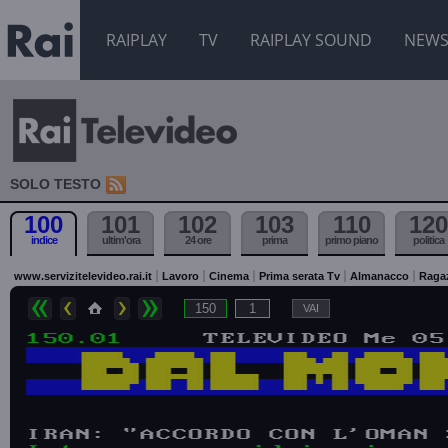
RAIPLAY
TV
RAIPLAY SOUND
NEW
SOLO TESTO
100
101
102
103
110
120
indice
ultim'ora
24 ore
prima
primo piano
politica
www.servizitelevideo.rai.it
Lavoro
Cinema
Prima serata Tv
Almanacco
Raga