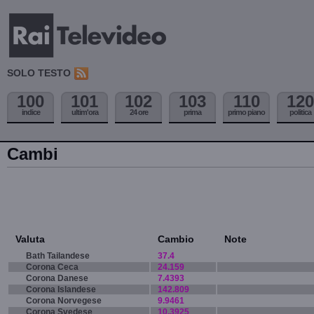
SOLO TESTO
100
101
102
103
110
120
indice
ultim'ora
24 ore
prima
primo piano
politica
Cambi
Valuta
Cambio
Note
Bath Tailandese
37.4
Corona Ceca
24.159
Corona Danese
7.4393
Corona Islandese
142.809
Corona Norvegese
9.9461
Corona Svedese
10.3925