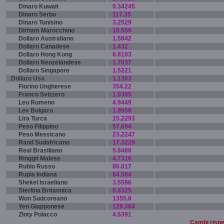
Dinaro Kuwait
0.34245
Dinaro Serbo
117.35
Dinaro Tunisino
3.2529
Dirham Marocchino
10.559
Dollaro Australiano
1.5842
Dollaro Canadese
1.432
Dollaro Hong Kong
8.8103
Dollaro Neozelandese
1.7037
Dollaro Singapore
1.5221
Dollaro Usa
1.1303
Fiorino Ungherese
354.22
Franco Svizzero
1.0385
Leu Rumeno
4.9449
Lev Bulgaro
1.9558
Lira Turca
15.2293
Peso Filippino
57.694
Peso Messicano
23.2247
Rand Sudafricano
17.3229
Real Brasiliano
5.9488
Ringgit Malese
4.7316
Rublo Russo
86.017
Rupia Indiana
84.584
Shekel Israeliano
3.5596
Sterlina Britannica
0.8325
Won Sudcoreano
1355.8
Yen Giapponese
129.364
Zloty Polacco
4.5391
Cambi rispet