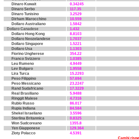
Dinaro Kuwait
0.34245
Dinaro Serbo
117.35
Dinaro Tunisino
3.2529
Dirham Marocchino
10.559
Dollaro Australiano
1.5842
Dollaro Canadese
1.432
Dollaro Hong Kong
8.8103
Dollaro Neozelandese
1.7037
Dollaro Singapore
1.5221
Dollaro Usa
1.1303
Fiorino Ungherese
354.22
Franco Svizzero
1.0385
Leu Rumeno
4.9449
Lev Bulgaro
1.9558
Lira Turca
15.2293
Peso Filippino
57.694
Peso Messicano
23.2247
Rand Sudafricano
17.3229
Real Brasiliano
5.9488
Ringgit Malese
4.7316
Rublo Russo
86.017
Rupia Indiana
84.584
Shekel Israeliano
3.5596
Sterlina Britannica
0.8325
Won Sudcoreano
1355.8
Yen Giapponese
129.364
Zloty Polacco
4.5391
Cambi rispet