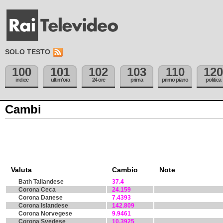
SOLO TESTO
100
101
102
103
110
120
indice
ultim'ora
24 ore
prima
primo piano
politica
Cambi
Valuta
Cambio
Note
Bath Tailandese
37.4
Corona Ceca
24.159
Corona Danese
7.4393
Corona Islandese
142.809
Corona Norvegese
9.9461
Corona Svedese
10.3925