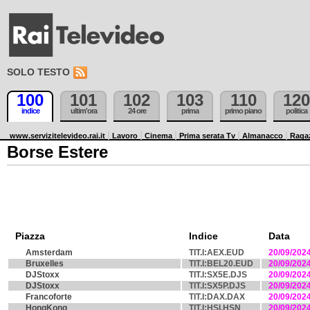
SOLO TESTO
100
101
102
103
110
120
indice
ultim'ora
24 ore
prima
primo piano
politica
www.servizitelevideo.rai.it
Lavoro
Cinema
Prima serata Tv
Almanacco
Raga
Borse Estere
Piazza
Indice
Data
Amsterdam
TIT.I:AEX.EUD
20/09/202
Bruxelles
TIT.I:BEL20.EUD
20/09/202
DJStoxx
TIT.I:SX5E.DJS
20/09/202
DJStoxx
TIT.I:SX5P.DJS
20/09/202
Francoforte
TIT.I:DAX.DAX
20/09/202
HongKong
TIT.I:HSI.HSN
20/09/202