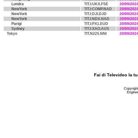
Londra
TIT.I:UKX.FSE
20/09/202
NewYork
TIT.I:COMP.NAD
20/09/202
NewYork
TIT.I:DJI.DJD
20/09/202
NewYork
TIT.I:NDX.NAD
20/09/202
Parigi
TIT.I:PX1.EUD
20/09/202
Sydney
TIT.I:XAO.AUS
20/09/202
Tokyo
TIT.N225.NNI
20/09/202
Fai di Televideo la 
Copyright 
Enginee